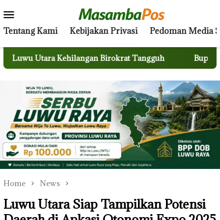
Skip
Mobile
to
Menu
content
Tentang Kami
Kebijakan Privasi
Pedoman Media S
Luwu Utara Kehilangan Birokrat Tangguh
Bupati Luwu
Home
News
Luwu Utara Siap Tampilkan Potensi
Daerah di Apkasi Otonomi Expo 2025