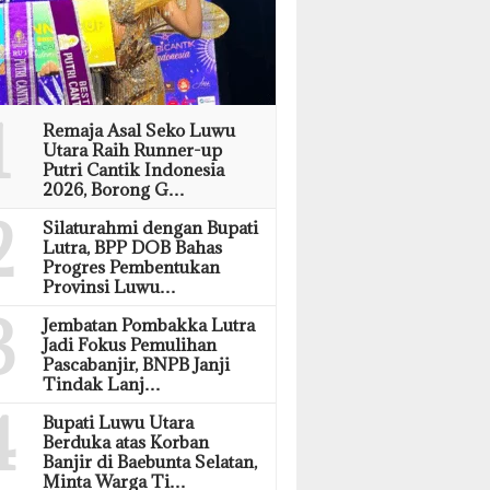
1
Remaja Asal Seko Luwu
Utara Raih Runner-up
Putri Cantik Indonesia
2026, Borong G…
2
Silaturahmi dengan Bupati
Lutra, BPP DOB Bahas
Progres Pembentukan
Provinsi Luwu…
3
Jembatan Pombakka Lutra
Jadi Fokus Pemulihan
Pascabanjir, BNPB Janji
Tindak Lanj…
4
Bupati Luwu Utara
Berduka atas Korban
Banjir di Baebunta Selatan,
Minta Warga Ti…