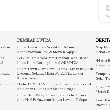
PEMKAB LUTRA
BERIT
erakan
Bupati Luwu Utara Serahkan Dokumen
Siap Me
Kependudukan Bayi di Momen Aqiqah
Lebarka
na,
Perkuat Tata Kelola Pemerintahan Desa, Bupati
44 Alat 
gai
Luwu Utara Dorong Inovasi OKE DESA
Banjir B
Bupati Luwu Utara Berduka atas Korban Banjir di
et Kaki
Baebunta Selatan, Minta Warga Tingkatkan
Pemprov
Kewaspadaan
Seko, Ta
Rampung,
Hadiri PENAS XVII, Bupati Luwu Utara Perkuat
BIN Sumb
Komitmen Dukung Ketahanan Pangan
Untuk K
Bupati dan Wabup Luwu Utara Hadiri Prosesi
Adat Hari Perlawanan Rakyat Luwu di Palopo
Penerba
Normal 