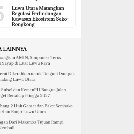
5
Luwu Utara Matangkan
Regulasi Perlindungan
Kawasan Ekosistem Seko-
Rongkong
A LAINNYA
nangkan AMIN, Simpanies Terus
n Sayap di Luar Luwu Raya
Berat Dikerahkan untuk Tangani Dampak
andang Luwu Utara
 Sulsel dan KemenPU Bangun Jalan
rget Bertahap Hingga 2027
ang 2 Unit Genset dan Paket Sembako
orban Banjir Luwu Utara
ngan Dari Masamba Tujuan Rampi
Kembali