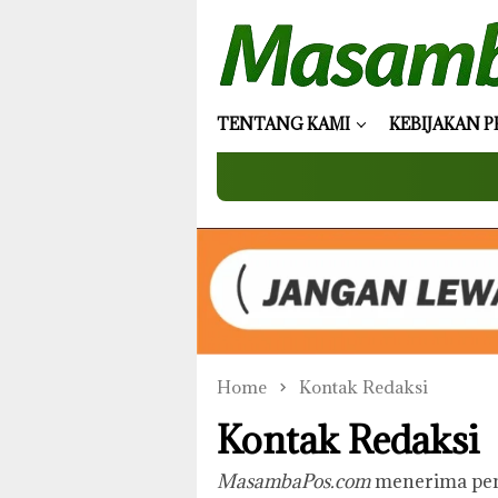
Skip
to
content
TENTANG KAMI
KEBIJAKAN P
Home
Kontak Redaksi
Kontak Redaksi
MasambaPos.com
menerima pem