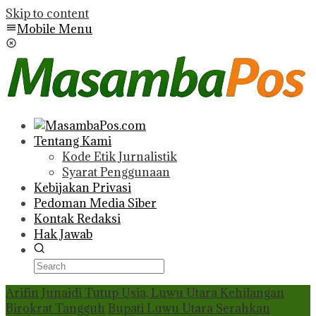
Skip to content
Mobile Menu
Tentang Kami
Kode Etik Jurnalistik
Syarat Penggunaan
Kebijakan Privasi
Pedoman Media Siber
Kontak Redaksi
Hak Jawab
Arifin Junaidi Tutup Usia, Luwu Utara Kehilangan
Birokrat Tangguh
Bupati Luwu Utara Serahkan