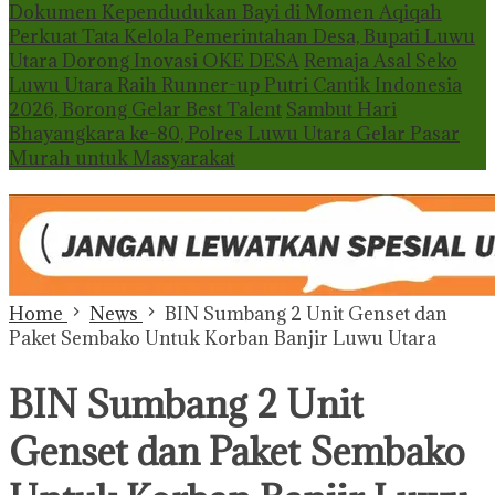
Dokumen Kependudukan Bayi di Momen Aqiqah
Perkuat Tata Kelola Pemerintahan Desa, Bupati Luwu
Utara Dorong Inovasi OKE DESA
Remaja Asal Seko
Luwu Utara Raih Runner-up Putri Cantik Indonesia
2026, Borong Gelar Best Talent
Sambut Hari
Bhayangkara ke-80, Polres Luwu Utara Gelar Pasar
Murah untuk Masyarakat
Home
News
BIN Sumbang 2 Unit Genset dan
Paket Sembako Untuk Korban Banjir Luwu Utara
BIN Sumbang 2 Unit
Genset dan Paket Sembako