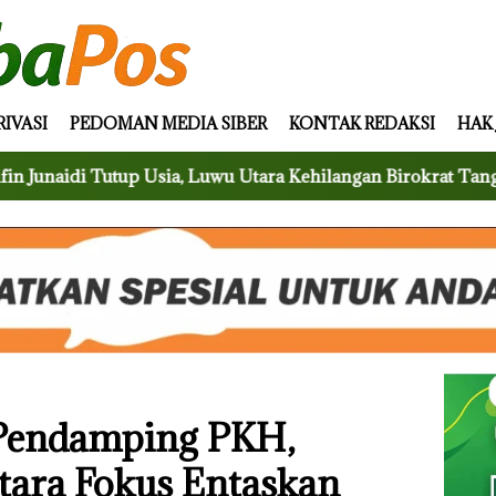
RIVASI
PEDOMAN MEDIA SIBER
KONTAK REDAKSI
HAK
 Usia, Luwu Utara Kehilangan Birokrat Tangguh
Bupat
 Pendamping PKH,
ara Fokus Entaskan