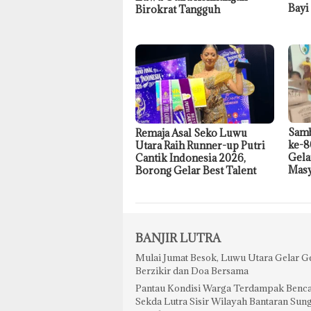
Bayi
Birokrat Tangguh
Samb
Remaja Asal Seko Luwu
ke-8
Utara Raih Runner-up Putri
Gela
Cantik Indonesia 2026,
Masy
Borong Gelar Best Talent
BANJIR LUTRA
Mulai Jumat Besok, Luwu Utara Gelar G
Berzikir dan Doa Bersama
Pantau Kondisi Warga Terdampak Benca
Sekda Lutra Sisir Wilayah Bantaran Sun