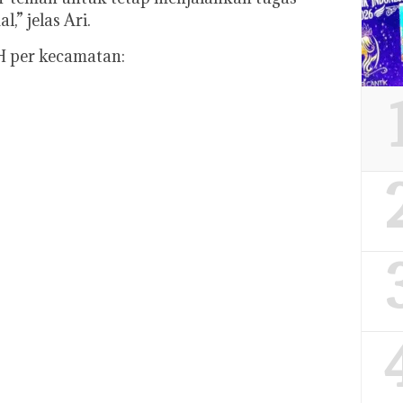
” jelas Ari.
H per kecamatan: