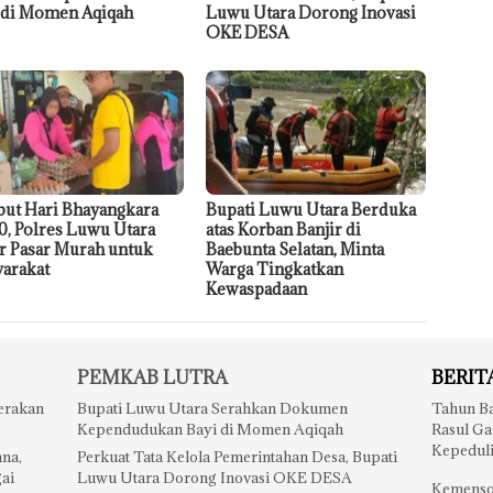
 di Momen Aqiqah
Luwu Utara Dorong Inovasi
OKE DESA
ut Hari Bhayangkara
Bupati Luwu Utara Berduka
0, Polres Luwu Utara
atas Korban Banjir di
r Pasar Murah untuk
Baebunta Selatan, Minta
arakat
Warga Tingkatkan
Kewaspadaan
PEMKAB LUTRA
BERIT
erakan
Bupati Luwu Utara Serahkan Dokumen
Tahun Ba
Kependudukan Bayi di Momen Aqiqah
Rasul Ga
Kepedul
na,
Perkuat Tata Kelola Pemerintahan Desa, Bupati
gai
Luwu Utara Dorong Inovasi OKE DESA
Kemensos