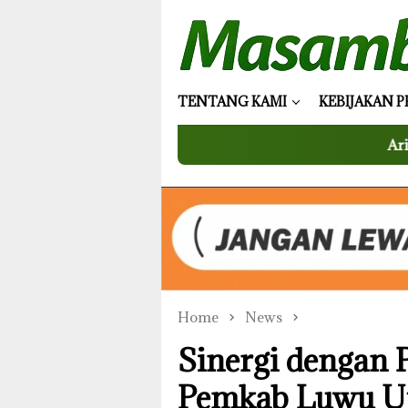
Skip
to
content
TENTANG KAMI
KEBIJAKAN P
Arifin Junaidi Tutup
Home
News
Sinergi dengan
Pemkab Luwu Ut