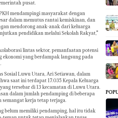
pemerintah pusat.
 PKH mendampingi masyarakat dengan
esar dalam memutus rantai kemiskinan, dan
engan mendorong anak-anak dari keluarga
jutkan pendidikan melalui Sekolah Rakyat,”
kolaborasi lintas sektor, pemanfaatan potensi
ang ekonomi yang berdampak langsung pada
.
as Sosial Luwu Utara, Ari Setiawan, dalam
a saat ini terdapat 17.035 Kepala Keluarga
ang tersebar di 13 kecamatan di Luwu Utara.
POPU
asan dalam jumlah pendamping di beberapa
semangat kerja tetap terjaga.
 belum memiliki pendamping, hal itu tidak
-teman untuk tetap menjalankan tugas