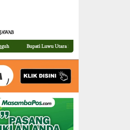
 JAWAB
i Luwu Utara Serahkan Dokumen Kependudukan Bayi di M