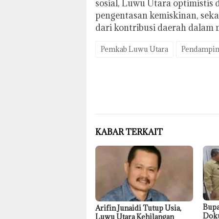
sosial, Luwu Utara optimistis
pengentasan kemiskinan, sek
dari kontribusi daerah dalam 
Pemkab Luwu Utara
Pendampi
KABAR TERKAIT
Bupa
Arifin Junaidi Tutup Usia,
Dok
Luwu Utara Kehilangan